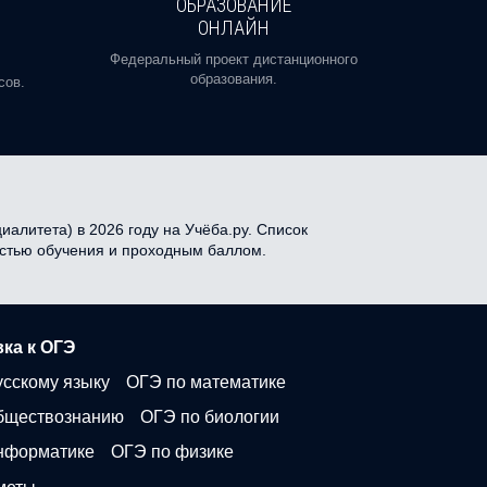
ОБРАЗОВАНИЕ
ОНЛАЙН
Пройди
профе
Федеральный проект дистанционного
образования.
сов.
алитета) в 2026 году на Учёба.ру. Список
мостью обучения и проходным баллом.
ка к ОГЭ
усскому языку
ОГЭ по математике
бществознанию
ОГЭ по биологии
нформатике
ОГЭ по физике