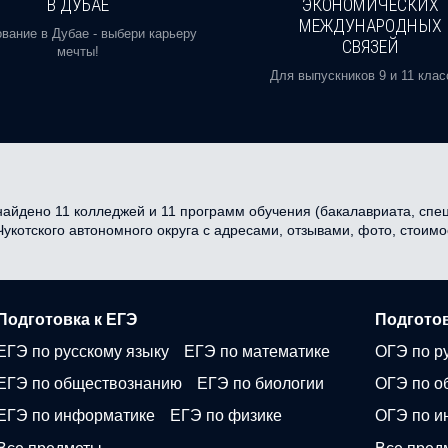
В ДУБАЕ
ЭКОНОМИЧЕСКИХ
МЕЖДУНАРОДНЫХ
вание в Дубае - выбери карьеру
СВЯЗЕЙ
мечты!
Для выпускников 9 и 11 клас
найдено 11 колледжей и 11 программ обучения (бакалавриата, специ
 Чукотского автономного округа с адресами, отзывами, фото, стои
Подготовка к ЕГЭ
Подготов
ЕГЭ по русскому языку
ЕГЭ по математике
ОГЭ по р
ЕГЭ по обществознанию
ЕГЭ по биологии
ОГЭ по о
ЕГЭ по информатике
ЕГЭ по физике
ОГЭ по и