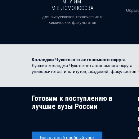
И
МГУ ИМ.
М.В.ЛОМОНОСОВА
, реальное
Образо
орая есть
для выпускников технических и
химических факультетов
Колледжи Чукотского автономного округа
Лучшие колледжи Чукотского автономного округа – 
университетов, институтов, академий, факультетов
Готовим к поступлению в
лучшие вузы России
Бесплатный пробный урок