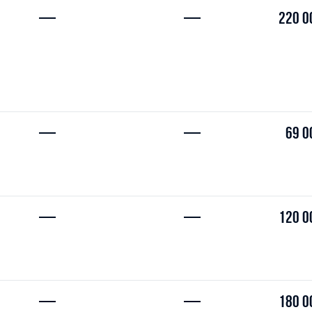
—
—
220 0
—
—
69 0
—
—
120 0
—
—
180 0