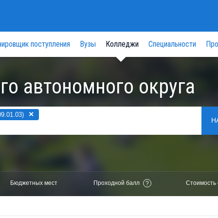
нировщик поступления
Вузы
Колледжи
Специальности
Про
го автономного округа
×
9.01.03)
Н
Бюджетных мест
Проходной балл
Стоимость 
?