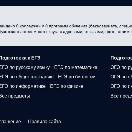
найдено 0 колледжей и 0 программ обучения (бакалавриата, специал
 Чукотского автономного округа с адресами, отзывами, фото, стои
Подготовка к ЕГЭ
Подготов
ЕГЭ по русскому языку
ЕГЭ по математике
ОГЭ по р
ЕГЭ по обществознанию
ЕГЭ по биологии
ОГЭ по о
ЕГЭ по информатике
ЕГЭ по физике
ОГЭ по и
Все предметы
Все пред
оглашение
Правила сайта