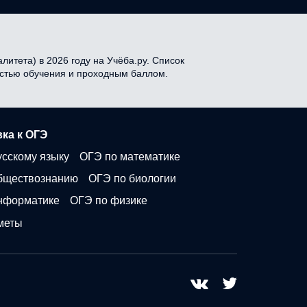
итета) в 2026 году на Учёба.ру. Список
мостью обучения и проходным баллом.
ка к ОГЭ
усскому языку
ОГЭ по математике
бществознанию
ОГЭ по биологии
нформатике
ОГЭ по физике
меты