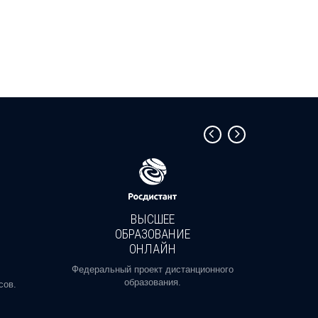
ВЫСШЕЕ
ОБРАЗОВАНИЕ
ОНЛАЙН
Пройди
профе
Федеральный проект дистанционного
образования.
сов.