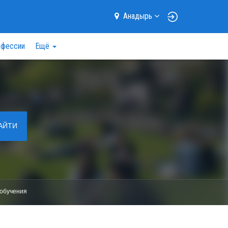
Анадырь
фессии
Ещё
АЙТИ
обучения