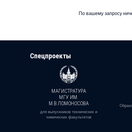
По вашему запросу ниче
Cпецпроекты
МАГИСТРАТУРА
И
МГУ ИМ.
М.В.ЛОМОНОСОВА
, реальное
Образо
орая есть
для выпускников технических и
химических факультетов