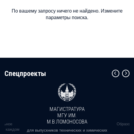
По вашему запросу ничего не найдено. Измените
параметры поиска.
Cпецпроекты
МАГИСТРАТУРА
МГУ ИМ.
М.В.ЛОМОНОСОВА
альное
Образова
ь в каждом
для выпускников технических и химических