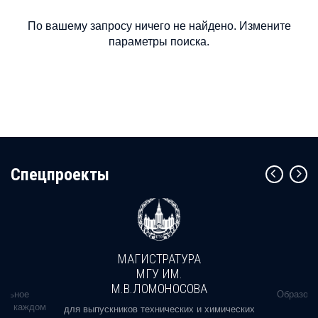
По вашему запросу ничего не найдено. Измените
параметры поиска.
Cпецпроекты
МАГИСТРАТУРА
МГУ ИМ.
М.В.ЛОМОНОСОВА
альное
Образова
ь в каждом
для выпускников технических и химических