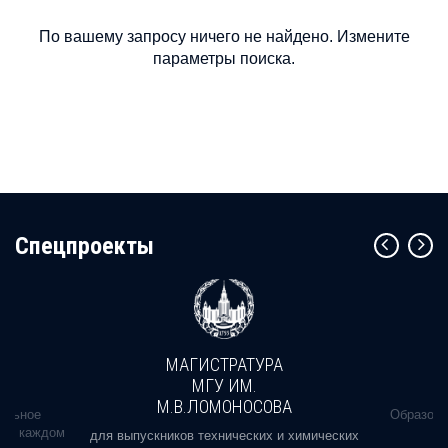
По вашему запросу ничего не найдено. Измените
параметры поиска.
Cпецпроекты
МАГИСТРАТУРА
МГУ ИМ.
М.В.ЛОМОНОСОВА
альное
Образова
ь в каждом
для выпускников технических и химических