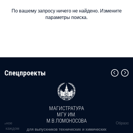
По вашему запросу ничего не найдено. Измените
параметры поиска.
Cпецпроекты
МАГИСТРАТУРА
МГУ ИМ.
М.В.ЛОМОНОСОВА
альное
Образова
ь в каждом
для выпускников технических и химических