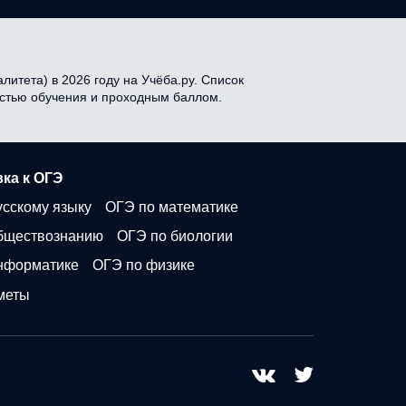
итета) в 2026 году на Учёба.ру. Список
мостью обучения и проходным баллом.
ка к ОГЭ
усскому языку
ОГЭ по математике
бществознанию
ОГЭ по биологии
нформатике
ОГЭ по физике
меты