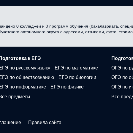
найдено 0 колледжей и 0 программ обучения (бакалавриата, специал
 Чукотского автономного округа с адресами, отзывами, фото, стои
Подготовка к ЕГЭ
Подготов
ЕГЭ по русскому языку
ЕГЭ по математике
ОГЭ по р
ЕГЭ по обществознанию
ЕГЭ по биологии
ОГЭ по о
ЕГЭ по информатике
ЕГЭ по физике
ОГЭ по и
Все предметы
Все пред
оглашение
Правила сайта