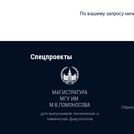
По вашему запросу ниче
Cпецпроекты
МАГИСТРАТУРА
И
МГУ ИМ.
М.В.ЛОМОНОСОВА
, реальное
Образо
орая есть
для выпускников технических и
химических факультетов