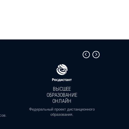
ВЫСШЕЕ
ОБРАЗОВАНИЕ
ОНЛАЙН
Пройди
профе
Федеральный проект дистанционного
образования.
сов.