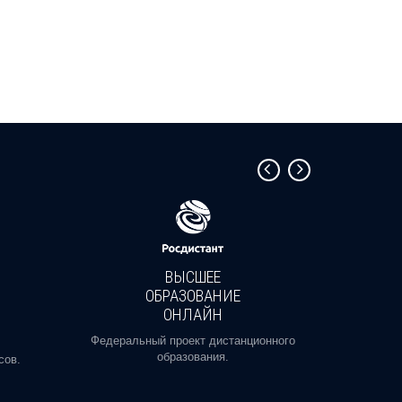
ВЫСШЕЕ
ОБРАЗОВАНИЕ
ОНЛАЙН
Пройди
профе
Федеральный проект дистанционного
образования.
сов.