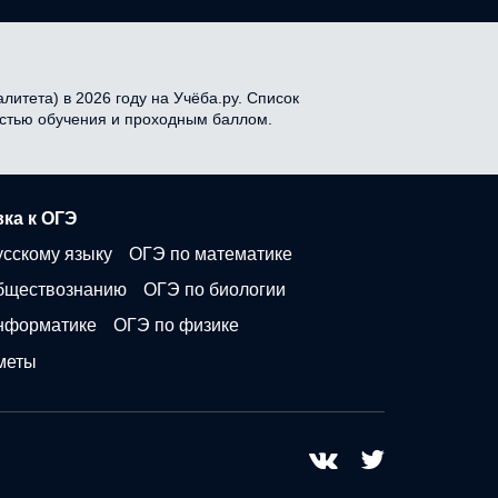
итета) в 2026 году на Учёба.ру. Список
мостью обучения и проходным баллом.
ка к ОГЭ
усскому языку
ОГЭ по математике
бществознанию
ОГЭ по биологии
нформатике
ОГЭ по физике
меты