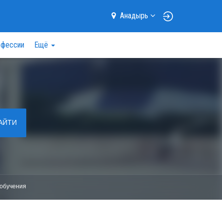
Анадырь
фессии
Ещё
АЙТИ
обучения