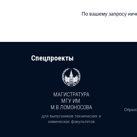
По вашему запросу ниче
Cпецпроекты
МАГИСТРАТУРА
И
МГУ ИМ.
М.В.ЛОМОНОСОВА
, реальное
Образо
орая есть
для выпускников технических и
химических факультетов