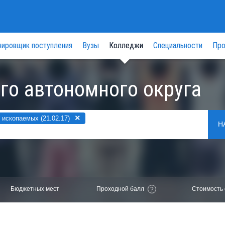
нировщик поступления
Вузы
Колледжи
Специальности
Про
го автономного округа
×
ископаемых (21.02.17)
Н
Бюджетных мест
Проходной балл
Стоимость 
?