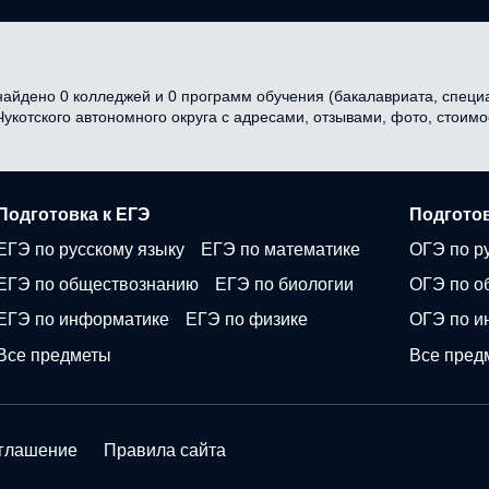
найдено 0 колледжей и 0 программ обучения (бакалавриата, специал
 Чукотского автономного округа с адресами, отзывами, фото, стои
Подготовка к ЕГЭ
Подготов
ЕГЭ по русскому языку
ЕГЭ по математике
ОГЭ по р
ЕГЭ по обществознанию
ЕГЭ по биологии
ОГЭ по о
ЕГЭ по информатике
ЕГЭ по физике
ОГЭ по и
Все предметы
Все пред
оглашение
Правила сайта