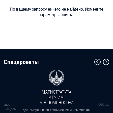
По вашему запросу ничего не найдено. Измените
параметры поиска.
Cпецпроекты
МАГИСТРАТУРА
МГУ ИМ.
М.В.ЛОМОНОСОВА
альное
Образова
ь в каждом
для выпускников технических и химических