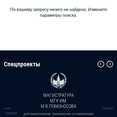
По вашему запросу ничего не найдено. Измените
параметры поиска.
Cпецпроекты
МАГИСТРАТУРА
МГУ ИМ.
М.В.ЛОМОНОСОВА
альное
Образова
ь в каждом
для выпускников технических и химических