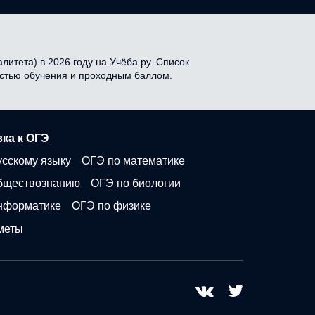
итета) в 2026 году на Учёба.ру. Список
мостью обучения и проходным баллом.
ка к ОГЭ
усскому языку
ОГЭ по математике
бществознанию
ОГЭ по биологии
нформатике
ОГЭ по физике
меты