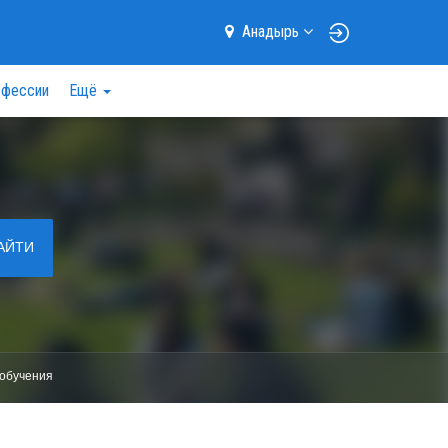
Анадырь
фессии
Ещё
АЙТИ
обучения