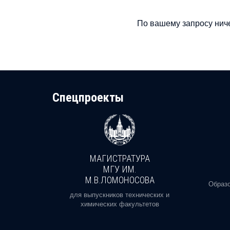
По вашему запросу ниче
Cпецпроекты
МАГИСТРАТУРА
И
МГУ ИМ.
М.В.ЛОМОНОСОВА
, реальное
Образо
орая есть
для выпускников технических и
химических факультетов