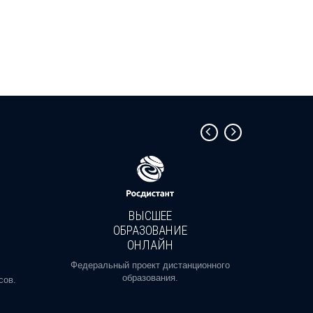
ВЫСШЕЕ
ОБРАЗОВАНИЕ
ОНЛАЙН
Пройди
профе
Федеральный проект дистанционного
образования.
сов.