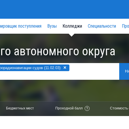
нировщик поступления
Вузы
Колледжи
Специальности
Про
го автономного округа
×
орадионавигации судов (11.02.03)
Н
Бюджетных мест
Проходной балл
Стоимость 
?