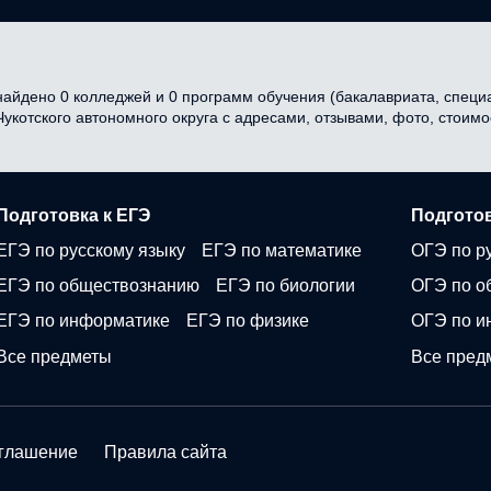
найдено 0 колледжей и 0 программ обучения (бакалавриата, специал
 Чукотского автономного округа с адресами, отзывами, фото, стои
Подготовка к ЕГЭ
Подготов
ЕГЭ по русскому языку
ЕГЭ по математике
ОГЭ по р
ЕГЭ по обществознанию
ЕГЭ по биологии
ОГЭ по о
ЕГЭ по информатике
ЕГЭ по физике
ОГЭ по и
Все предметы
Все пред
оглашение
Правила сайта