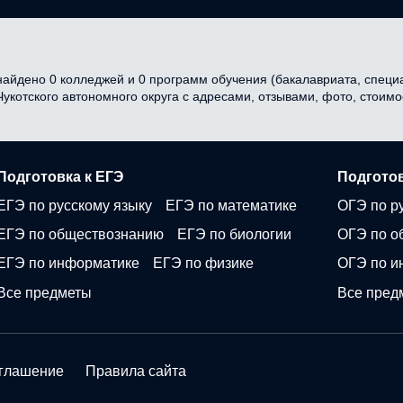
найдено 0 колледжей и 0 программ обучения (бакалавриата, специал
 Чукотского автономного округа с адресами, отзывами, фото, стои
Подготовка к ЕГЭ
Подготов
ЕГЭ по русскому языку
ЕГЭ по математике
ОГЭ по р
ЕГЭ по обществознанию
ЕГЭ по биологии
ОГЭ по о
ЕГЭ по информатике
ЕГЭ по физике
ОГЭ по и
Все предметы
Все пред
оглашение
Правила сайта