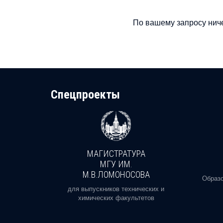
По вашему запросу ниче
Cпецпроекты
МАГИСТРАТУРА
И
МГУ ИМ.
М.В.ЛОМОНОСОВА
, реальное
Образо
орая есть
для выпускников технических и
химических факультетов