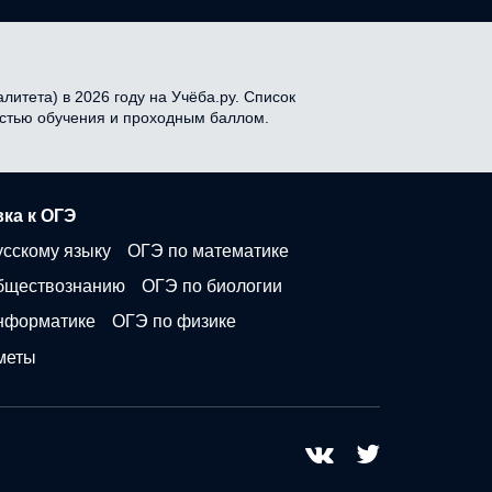
итета) в 2026 году на Учёба.ру. Список
мостью обучения и проходным баллом.
ка к ОГЭ
усскому языку
ОГЭ по математике
бществознанию
ОГЭ по биологии
нформатике
ОГЭ по физике
меты