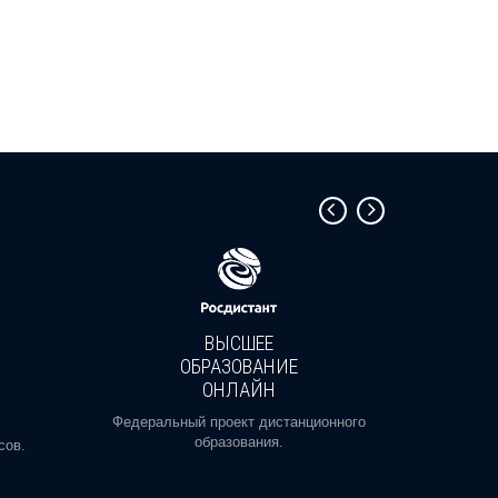
ВЫСШЕЕ
ОБРАЗОВАНИЕ
ОНЛАЙН
Пройди
профе
Федеральный проект дистанционного
образования.
сов.