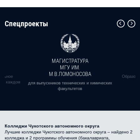
Cпецпроекты
МАГИСТРАТУРА
МГУ ИМ.
М.В.ЛОМОНОСОВА
альное
Образова
ь в каждом
для выпускников технических и химических
факультетов
Колледжи Чукотского автономного округа
Лучшие колледжи Чукотского автономного округа – найдено 2
колледжа и 2 программы обучения (бакалавриата,