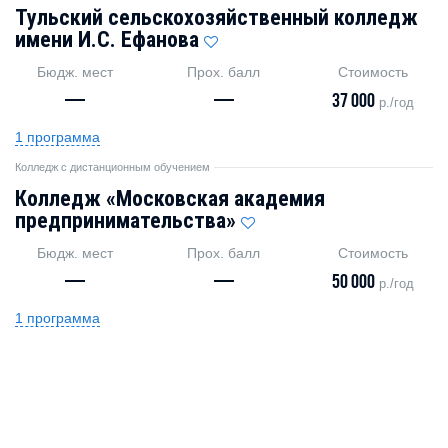
Тульский сельскохозяйственный колледж
имени И.С. Ефанова
Бюдж. мест
Прох. балл
Стоимость
—
—
37 000
р./год
1 программа
Колледж с дистанционным обучением
Колледж «Московская академия
предпринимательства»
Бюдж. мест
Прох. балл
Стоимость
—
—
50 000
р./год
1 программа