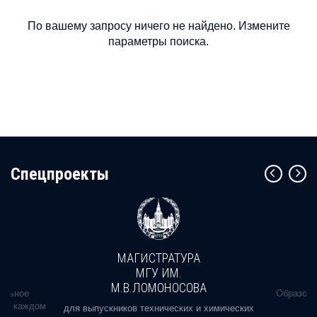
По вашему запросу ничего не найдено. Измените
параметры поиска.
Cпецпроекты
МАГИСТРАТУРА
МГУ ИМ.
М.В.ЛОМОНОСОВА
альное
Образова
ь в каждом
для выпускников технических и химических