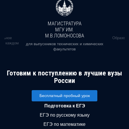
МАГИСТРАТУРА
МГУ ИМ.
М.В.ЛОМОНОСОВА
альное
Образова
ь в каждом
для выпускников технических и химических
факультетов
Готовим к поступлению в лучшие вузы
России
Бесплатный пробный урок
Подготовка к ЕГЭ
ЕГЭ по русскому языку
ЕГЭ по математике