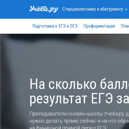
Старшекласснику
и абитуриенту
Подготовка к ЕГЭ и ОГЭ
Профориентация
Пла
На сколько бал
результат ЕГЭ з
Преподаватели онлайн-школы Учеба.ру 
нужно делать прямо сейчас и на что об
на финишной прямой перед ЕГЭ.