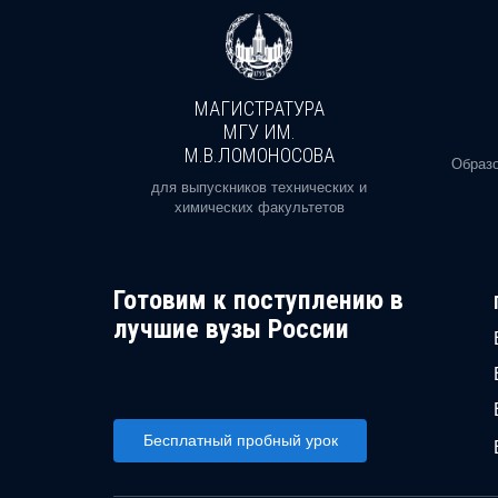
МАГИСТРАТУРА
И
МГУ ИМ.
М.В.ЛОМОНОСОВА
, реальное
Образо
орая есть
для выпускников технических и
химических факультетов
Готовим к поступлению в
лучшие вузы России
Бесплатный пробный урок