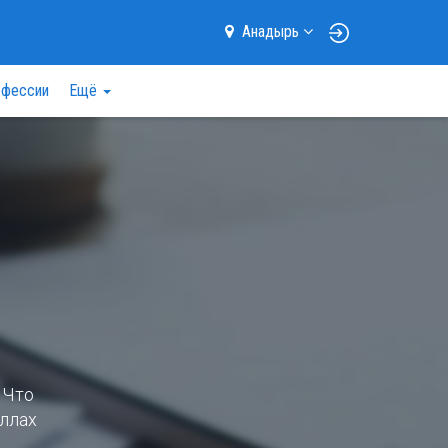
Анадырь
фессии
Ещё
 Что
аллах