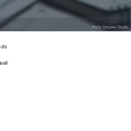
Фото: Unseen Studio
.ру.
авай