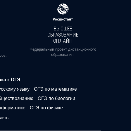
ВЫСШЕЕ
ОБРАЗОВАНИЕ
ОНЛАЙН
Пройди
профе
Федеральный проект дистанционного
образования.
сов.
ка к ОГЭ
усскому языку
ОГЭ по математике
бществознанию
ОГЭ по биологии
нформатике
ОГЭ по физике
меты