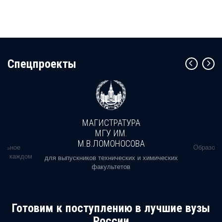
Cпецпроекты
МАГИСТРАТУРА
МГУ ИМ.
М.В.ЛОМОНОСОВА
альное
Образова
ь в каждом
для выпускников технических и химических
факультетов
Готовим к поступлению в лучшие вузы
России