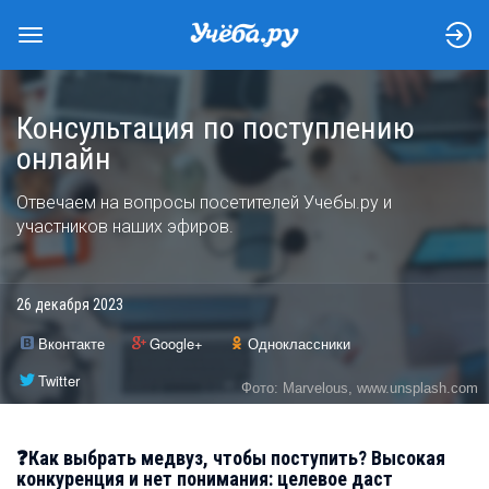
Консультация по поступлению
онлайн
Отвечаем на вопросы посетителей Учебы.ру и
участников наших эфиров.
26 декабря 2023
Вконтакте
Google+
Одноклассники
Twitter
Фото: Marvelous, www.unsplash.com
❓Как выбрать медвуз, чтобы поступить? Высокая
конкуренция и нет понимания: целевое даст