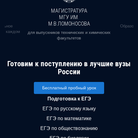
МАГИСТРАТУРА
МГУ ИМ.
М.В.ЛОМОНОСОВА
альное
Образова
ь в каждом
для выпускников технических и химических
факультетов
Готовим к поступлению в лучшие вузы
России
Бесплатный пробный урок
Подготовка к ЕГЭ
ЕГЭ по русскому языку
ЕГЭ по математике
ЕГЭ по обществознанию