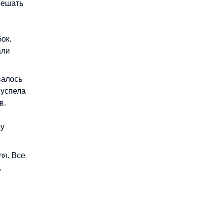
решать
ок.
али
валось
 успела
в.
ку
ля. Все
,