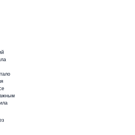
ий
ила
стало
ля
се
 важным
чила
ез