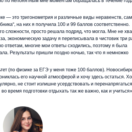
но по непонятным мне моментам обращалась в течение год
ке — это тригонометрия и различные виды неравенств, са
ника“, на них я получила 100 и 99 баллов соответственно.
о сложности, просто решала подряд, что могла. Мне не хв
аза, экономическую задачу я переписывала в чистовик три р
по ответам, многие мои ответы сходились, поэтому я была
дала. Результаты пришли поздно ночью, так что я немножко
ьтет (по физике за ЕГЭ у меня тоже 100 баллов). Новосибир
рониклась его научной атмосферой и хочу здесь остаться. Х
гулярно, не стоит излишне усердствовать и перенапрягаться
во время подготовки отдыхать так же важно, как и учиться»