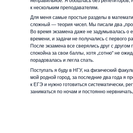
неправильное. Я обошлась без репетиторов, 
к нескольким преподавателям.
Для меня самые простые разделы в математи
сложный — теория чисел. Мы писали два „проб
Во время экзамена даже не задумывалась о ег
времени, и задачи не получались с первого р
После экзамена все сверялись друг с другом 
спокойна за свои баллы, хотя „сотню“ не ожи
порадовалась и легла спать.
Поступать я буду в НГУ, на физический факул
мой родной город, за последние два года я п
к ЕГЭ и нужно готовиться систематически, ре
заниматься по ночам и постоянно нервничать, 