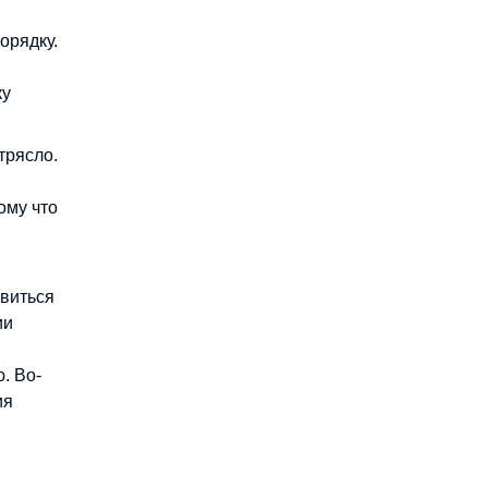
орядку.
ку
 трясло.
ому что
овиться
ии
. Во-
ия