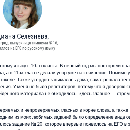
Диана
Селезнева,
оград, выпускница гимназии № 16,
аллов на ЕГЭ по русскому языку
скому языку с 10-го класса. В первый год мы повторяли пра
а, а в 11-м классе делали упор уже на сочинение. Помимо 
 школе. Также усердно занималась дома, сама: решала тес
нения. У меня не было репетиторов, потому что я доверяю 
ойденного материала не обходилось. Здесь главное — стре
еряемых и непроверяемых гласных в корне слова, а также
е одним из моих любимых заданий было определение вида 
лось задание № 20, которое впервые появилось на ЕГЭ в 