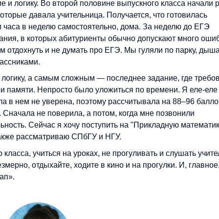
 и логику. Во второй половине выпускного класса начали 
оторые давала учительница. Получается, что готовилась
ри часа в неделю самостоятельно, дома. За неделю до ЕГЭ
дания, в которых абитуриенты обычно допускают много ошиб
ам отдохнуть и не думать про ЕГЭ. Мы гуляли по парку, дыш
ассниками.
логику, а самым сложным — последнее задание, где требо
и памяти. Непросто было уложиться по времени. Я еле-еле
ла в нем не уверена, поэтому рассчитывала на 88–96 балло
. Сначала не поверила, а потом, когда мне позвонили
альность. Сейчас я хочу поступить на "Прикладную математи
также рассматриваю СПбГУ и НГУ.
 класса, учиться на уроках, не прогуливать и слушать учите
змерно, отдыхайте, ходите в кино и на прогулки. И, главное
ап».