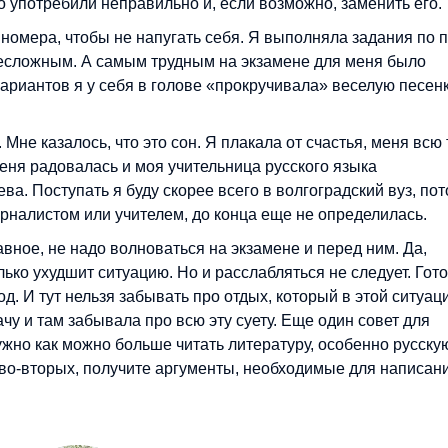
во употребили неправильно и, если возможно, заменить его.
номера, чтобы не напугать себя. Я выполняла задания по п
 несложным. А самым трудным на экзамене для меня было
вариантов я у себя в голове «прокручивала» веселую песен
. Мне казалось, что это сон. Я плакала от счастья, меня всю
еня радовалась и моя учительница русского языка
. Поступать я буду скорее всего в волгоградский вуз, пот
урналистом или учителем, до конца еще не определилась.
вное, не надо волноваться на экзамене и перед ним. Да,
олько ухудшит ситуацию. Но и расслабляться не следует. Гот
од. И тут нельзя забывать про отдых, который в этой ситуац
чу и там забывала про всю эту суету. Еще один совет для
ужно как можно больше читать литературу, особенно русскую
 во-вторых, получите аргументы, необходимые для написан