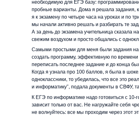
необходимую для ЕГЭ базу: программирование
пробные варианты. Дома я решала задания, к
я к экзамену по четыре часа на уроках и по т
мы начали активно решать и разбирать те за
А за день до экзамена учительница сказала н
свежим воздухом и просто общались с однокл
Самыми простыми для меня были задания на 
создать программу, эффективную по времени 
переписать последнее задание и до конца бы
Когда я узнала про 100 баллов, я была в шоке
одноклассники, то убедилась, что все это ре
и информатику", подала документы в СВФУ, 
К ЕГЭ по информатике надо готовиться с 10-го
зависит только от вас. Не нагружайте себя чре
не волнуйтесь: все мы проходим через этот эт