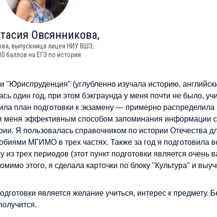
тасия
Овсянникова,
сква, выпускница лицея НИУ ВШЭ,
00 баллов на ЕГЭ по истории
 "Юриспруденция" (углубленно изучала историю, английск
сь один год, при этом бэкграунда у меня почти не было, уч
авила план подготовки к экзамену — примерно распределила
 Для меня эффективным способом запоминания информации 
рии. Я пользовалась справочником по истории Отечества д
обиями МГИМО в трех частях. Также за год я подготовила в
 из трех периодов (этот пункт подготовки является очень
омимо этого, я сделала карточки по блоку "Культура" и выу
дготовки является желание учиться, интерес к предмету. Б
получится.