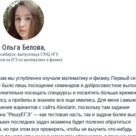
Ольга
Белова,
восибирск, выпускница СУНЦ НГУ,
лов на ЕГЭ по математике и физике
 там мы углубленно изучали математику и физику. Первый с
ике было лишь посещение семинаров и добросовестное вып
лнительно посещать спецкурсы и посвятить больше време
осу, а пробелы в знаниях все еще имелись. Для меня самым
ние вариантов с сайта Alexlarin, поскольку там задания
на "РешуЕГЭ" — как тестовая часть, так и задачи более вы
ьких последних задач экзамена будет полезно обратиться
, но при этом все проверять, чтобы не выучить что-нибудь