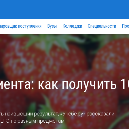
нировщик поступления
Вузы
Колледжи
Специальности
Про
ента: как получить 1
ть наивысший результат, «Учёбе.ру» рассказали
 ЕГЭ по разным предметам.