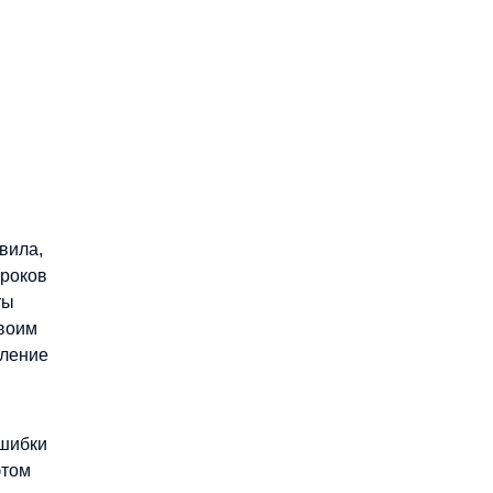
вила,
уроков
ты
своим
мление
ошибки
этом