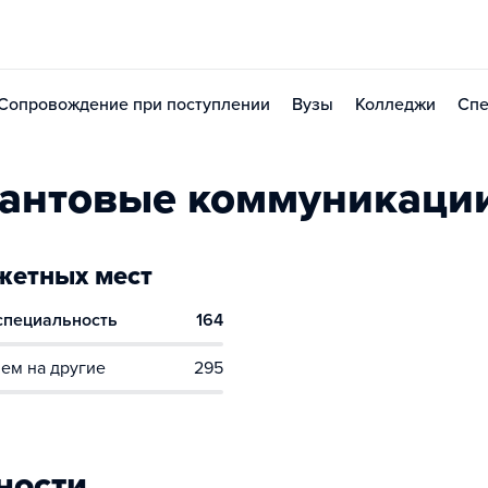
Сопровождение при поступлении
Вузы
Колледжи
Спе
вантовые коммуникаци
етных мест
 специальность
164
ем на другие
295
ности