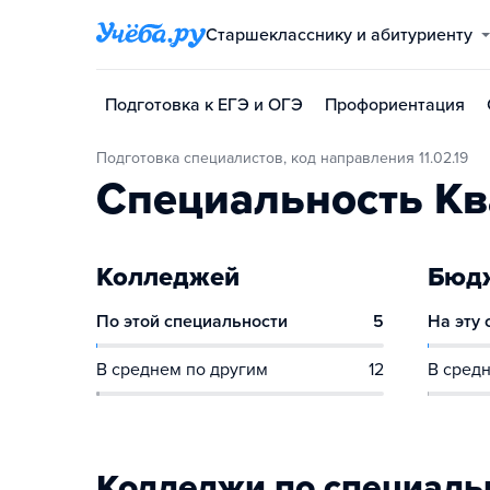
Старшекласснику и абитуриенту
Подготовка к ЕГЭ и ОГЭ
Профориентация
Подготовка специалистов, код направления 11.02.19
Специальность К
Колледжей
Бюдж
По этой специальности
5
На эту
В среднем по другим
12
В средн
Колледжи по специаль