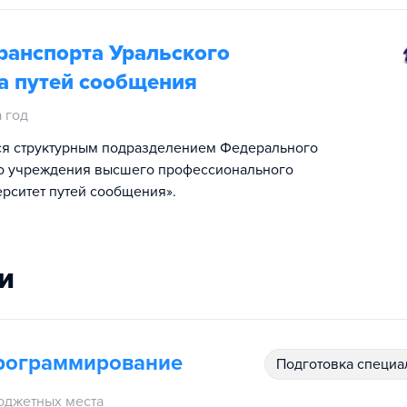
анспорта Уральского
а путей сообщения
а год
ся структурным подразделением Федерального
го учреждения высшего профессионального
рситет путей сообщения».
и
рограммирование
подготовка специ
юджетных места