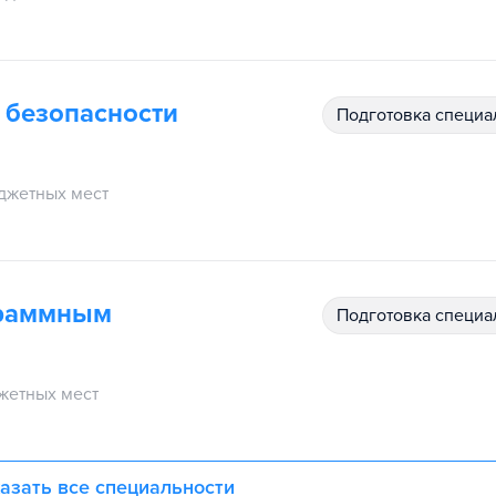
 безопасности
подготовка специ
джетных мест
граммным
подготовка специ
жетных мест
азать все специальности