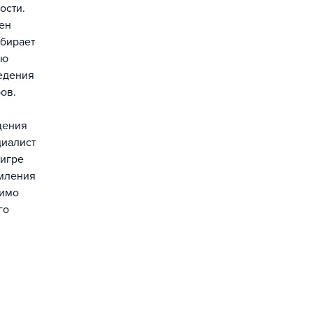
ости.
ен
тбирает
ую
ведения
ов.
щения
циалист
 игре
рмления
мимо
го