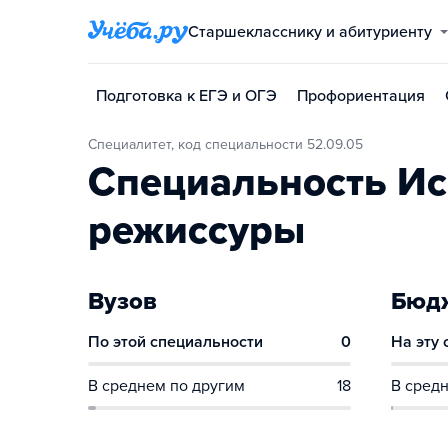
Старшекласснику и абитуриенту
Подготовка к ЕГЭ и ОГЭ
Профориентация
Специалитет, код специальности 52.09.05
Специальность Ис
режиссуры
Вузов
Бюдж
По этой специальности
0
На эту
В среднем по другим
18
В средн