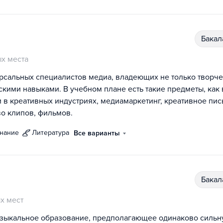
бака
х места
рсальных специалистов медиа, владеющих не только творч
кими навыками. В учебном плане есть такие предметы, как 
 в креативных индустриях, медиамаркетинг, креативное пис
во клипов, фильмов.
знание
литература
Все варианты
бака
х мест
узыкальное образование, предполагающее одинаково силь