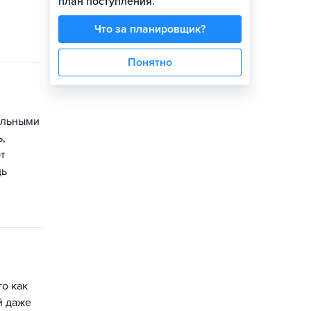
план поступления.
Что за планировщик?
Понятно
ральными
ь,
т
дь
о как
й даже