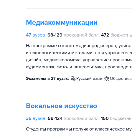
Медиакоммуникации
47
вузов
68-129
проходной балл
472
бюджетны
На программе готовят медиапродюсеров, униве
и технологическими методами, но и управленчес
дизайн, медиаэкономика, управление проектами
аудиомонтаж, фото- и видеосъемка, производст
Экзамены в 27 вузах:
русский язык
общество
Вокальное искусство
36
вузов
59-124
проходной балл
150
бюджетны
Студенты программы получают классическое м