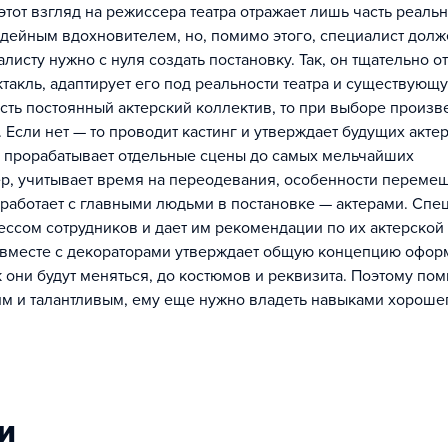
от взгляд на режиссера театра отражает лишь часть реальн
идейным вдохновителем, но, помимо этого, специалист долж
исту нужно с нуля создать постановку. Так, он тщательно о
ктакль, адаптирует его под реальности театра и существующ
есть постоянный актерский коллектив, то при выборе произ
 Если нет — то проводит кастинг и утверждает будущих актер
 прорабатывает отдельные сцены до самых мельчайших
ер, учитывает время на переодевания, особенности переме
р работает с главными людьми в постановке — актерами. Спе
ессом сотрудников и дает им рекомендации по их актерской
р вместе с декораторами утверждает общую концепцию офо
ак они будут меняться, до костюмов и реквизита. Поэтому по
ким и талантливым, ему еще нужно владеть навыками хороше
и