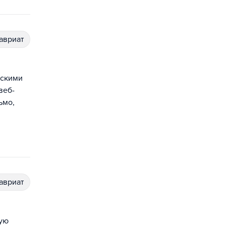
лавриат
ескими
веб-
ьмо,
лавриат
ную