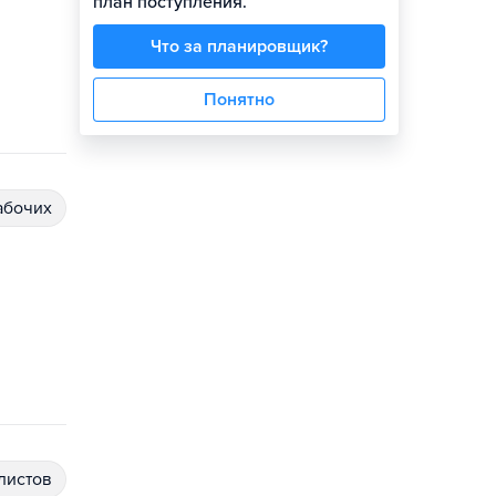
план поступления.
Что за планировщик?
Понятно
абочих
алистов