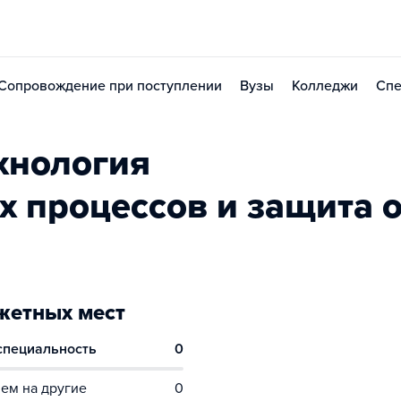
Сопровождение при поступлении
Вузы
Колледжи
Спе
хнология
х процессов и защита о
етных мест
 специальность
0
ем на другие
0