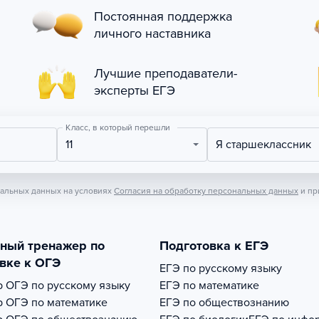
Постоянная поддержка
личного наставника
Лучшие преподаватели-
эксперты ЕГЭ
Класс, в который перешли
11
Я старшеклассник
нальных данных на условиях
Согласия на обработку персональных данных
и пр
тный тренажер по
Подготовка к ЕГЭ
вке к ОГЭ
ЕГЭ по русскому языку
р
ОГЭ по русскому языку
ЕГЭ по математике
р
ОГЭ по математике
ЕГЭ по обществознанию