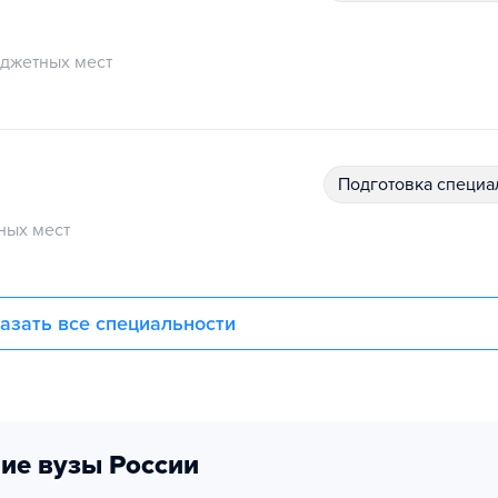
джетных мест
подготовка специ
ных мест
азать все специальности
ие вузы России