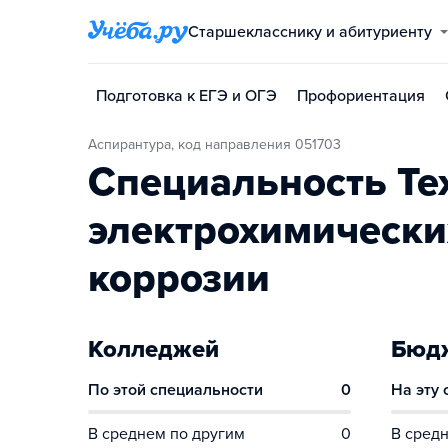
Старшекласснику и абитуриенту
Подготовка к ЕГЭ и ОГЭ
Профориентация
Аспирантура, код направления 051703
Специальность Те
электрохимически
коррозии
Колледжей
Бюдж
По этой специальности
0
На эту
В среднем по другим
0
В средн