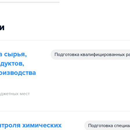
и
а сырья,
подготовка квалифицированных р
дуктов,
оизводства
джетных мест
нтроля химических
подготовка специ