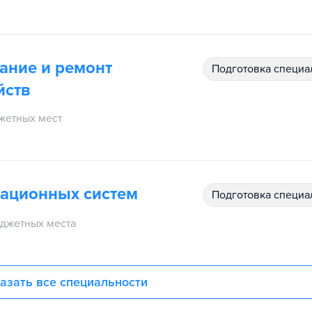
ание и ремонт
подготовка специ
йств
жетных мест
иационных систем
подготовка специ
джетных места
азать все специальности