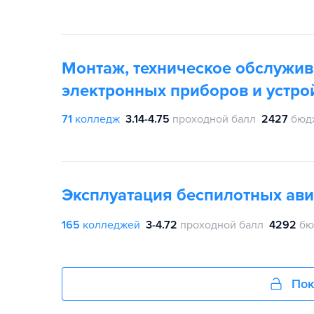
Монтаж, техническое обслужив
электронных приборов и устро
71
колледж
3.14-4.75
проходной балл
2427
бюд
Эксплуатация беспилотных ав
165
колледжей
3-4.72
проходной балл
4292
бю
Пок