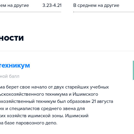
ем на другие
3.23-4.21
В среднем на другие
ности
техникум
ной балл
а берет свое начало от двух старейших учебных
ьскохозяйственного техникума и Ишимского
хозяйственный техникум был образован 21 августа
чих и специалистов среднего звена для
ких хозяйств ишимской зоны. Ишимский
на базе паровозного депо.