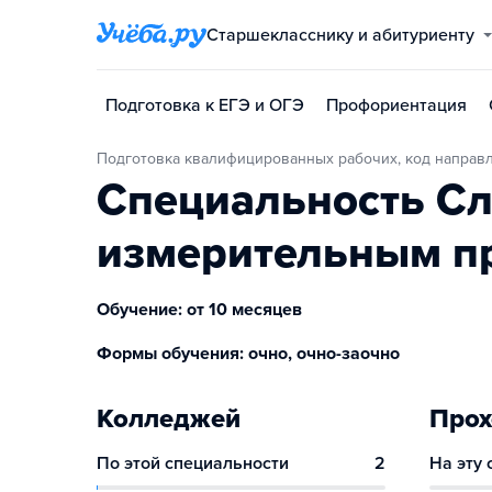
Старшекласснику и абитуриенту
Подготовка к ЕГЭ и ОГЭ
Профориентация
Подготовка квалифицированных рабочих, код направ
Специальность Сл
измерительным пр
Обучение: от 10 месяцев
Формы обучения: очно, очно-заочно
Колледжей
Прох
По этой специальности
2
На эту